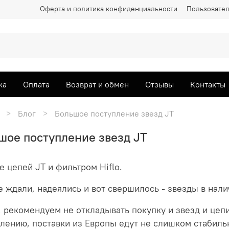
Оферта и политика конфиденциальности
Пользовател
ка
Оплата
Возврат и обмен
Отзывы
Контакты
Блог
Большое поступление звезд JT
шое поступление звезд JT
е цепей JT и фильтром Hiflo.
 ждали, надеялись и вот свершилось - звезды в нали
, рекомендуем не откладывать покупку и звезд и цепи
лению, поставки из Европы едут не слишком стабиль