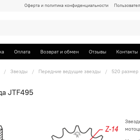
Оферта и политика конфиденциальности
Пользовател
ка
Оплата
Возврат и обмен
Отзывы
Контакты
Звезды
Передние ведущие звезды
520 размер
да JTF495
Звезд
мотоци