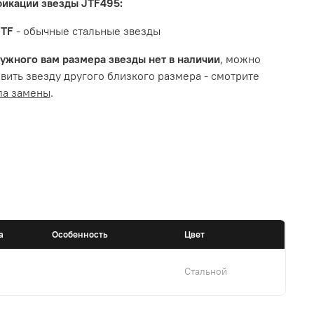
икации звезды JTF495:
JTF
- обычные стальные звезды
ужного вам размера звезды нет в наличии
, можно
вить звезду другого близкого размера - смотрите
ла замены
.
а
Особенность
Цвет
Стальной