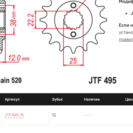
Модиф
Если н
устано
прави
Артикул
Зубья
Наличие
Цен
JTF495.15
15
нет