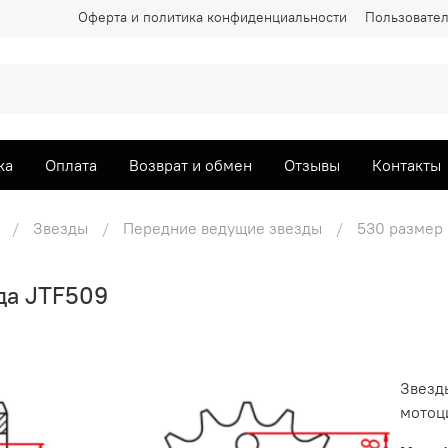
Оферта и политика конфиденциальности
Пользовател
ка
Оплата
Возврат и обмен
Отзывы
Контакты
Звезды
Передние ведущие звезды
530 размер
да JTF509
Звезд
мотоци