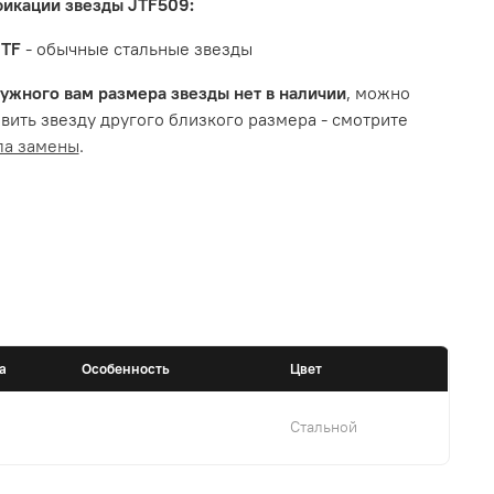
икации звезды JTF509:
JTF
- обычные стальные звезды
ужного вам размера звезды нет в наличии
, можно
вить звезду другого близкого размера - смотрите
ла замены
.
а
Особенность
Цвет
Стальной