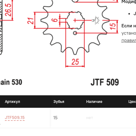
Модиф
Если н
устано
прави
Артикул
Зубья
Наличие
Цен
JTF509.15
15
нет