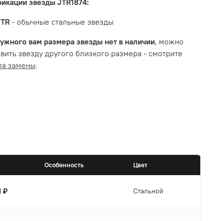
икации звезды JTR1874:
JTR
- обычные стальные звезды
ужного вам размера звезды нет в наличии
, можно
вить звезду другого близкого размера - смотрите
ла замены
.
Особенность
Цвет
1 ₽
Стальной