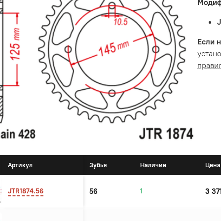
Модиф
Если н
устано
прави
Артикул
Зубья
Наличие
Цена
JTR1874.56
56
1
3 37