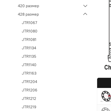
420 размер
428 размер
JTR1067
JTR1080
JTR1081
JTR1134
JTR1135
JTR1140
JTR1163
JTR1204
JTR1206
JTR1212
JTR1219