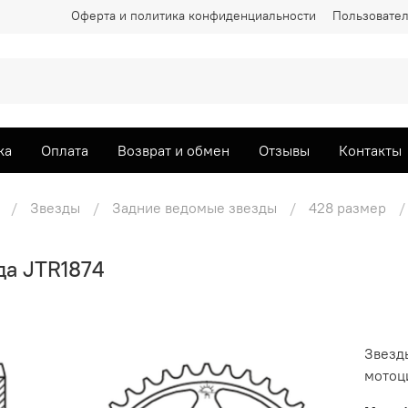
Оферта и политика конфиденциальности
Пользовател
ка
Оплата
Возврат и обмен
Отзывы
Контакты
Звезды
Задние ведомые звезды
428 размер
да JTR1874
Звезд
мотоци