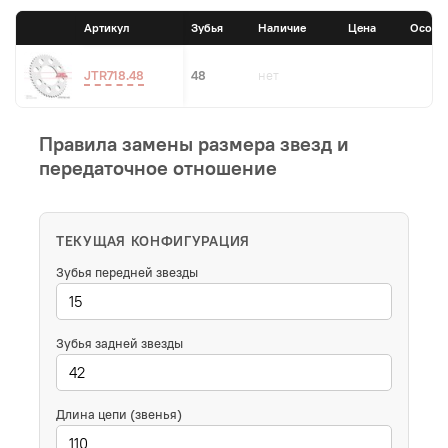
Артикул
Зубья
Наличие
Цена
Особе
JTR718.48
48
нет
Правила замены размера звезд и
передаточное отношение
ТЕКУЩАЯ КОНФИГУРАЦИЯ
Зубья передней звезды
Зубья задней звезды
Длина цепи (звенья)