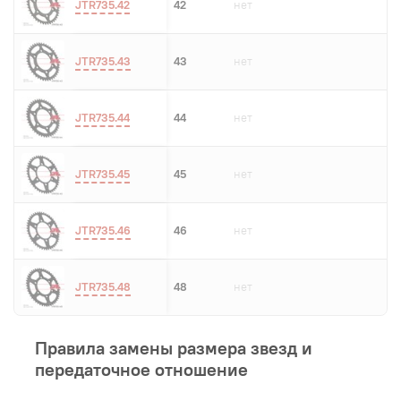
JTR735.42
42
нет
JTR735.43
43
нет
JTR735.44
44
нет
JTR735.45
45
нет
JTR735.46
46
нет
JTR735.48
48
нет
Правила замены размера звезд и
передаточное отношение