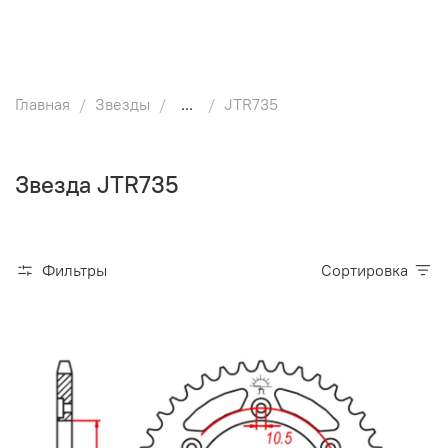
Главная
Звезды
...
JTR735
Звезда JTR735
Фильтры
Сортировка