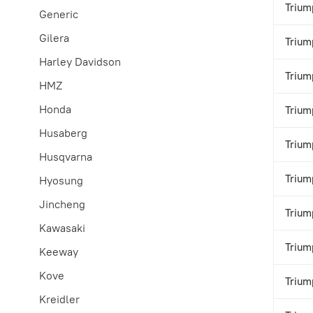
Trium
Generic
Gilera
Trium
Harley Davidson
Trium
HMZ
Honda
Trium
Husaberg
Trium
Husqvarna
Trium
Hyosung
Jincheng
Trium
Kawasaki
Trium
Keeway
Kove
Trium
Kreidler