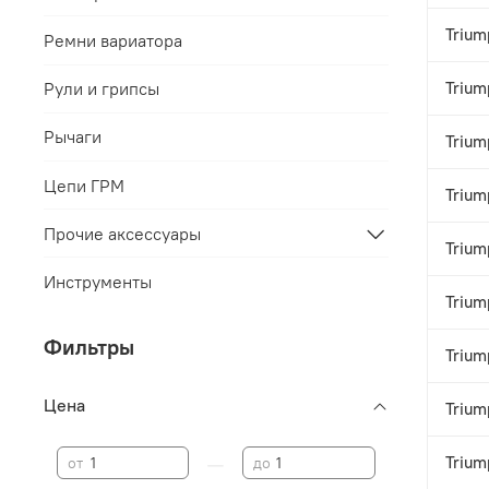
Trium
Ремни вариатора
Trium
Рули и грипсы
Рычаги
Trium
Цепи ГРМ
Trium
Прочие аксессуары
Trium
Инструменты
Trium
Фильтры
Trium
Цена
Trium
—
Trium
от
до