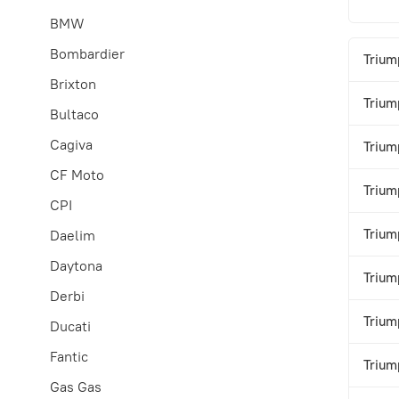
BMW
Bombardier
Trium
Brixton
Trium
Bultaco
Cagiva
Trium
CF Moto
Trium
CPI
Trium
Daelim
Daytona
Trium
Derbi
Trium
Ducati
Fantic
Trium
Gas Gas