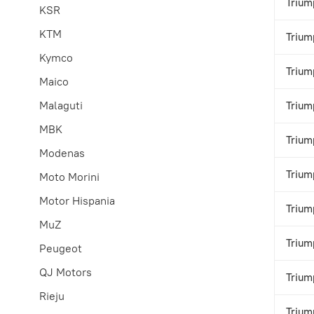
Trium
KSR
KTM
Trium
Kymco
Trium
Maico
Malaguti
Trium
MBK
Trium
Modenas
Trium
Moto Morini
Motor Hispania
Trium
MuZ
Trium
Peugeot
QJ Motors
Trium
Rieju
Trium