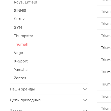
Royal Enfield
SINNIS
Trium
Suzuki
Trium
SYM
Trium
Thumpstar
Triumph
Trium
Voge
Trium
X-Sport
Yamaha
Trium
Zontes
Trium
Наши бренды
Trium
Цепи приводные
Trium
Звезды