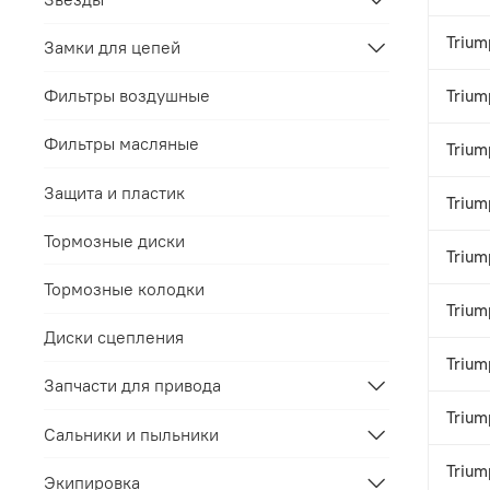
Trium
Замки для цепей
Фильтры воздушные
Trium
Фильтры масляные
Trium
Защита и пластик
Trium
Тормозные диски
Trium
Тормозные колодки
Trium
Диски сцепления
Trium
Запчасти для привода
Trium
Сальники и пыльники
Trium
Экипировка