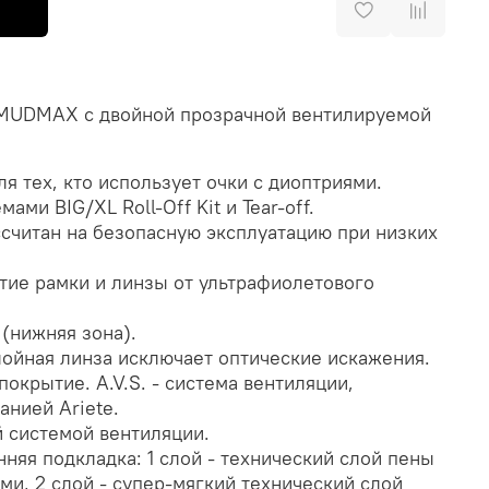
 MUDMAX с двойной прозрачной вентилируемой
я тех, кто использует очки с диоптриями.
ами BIG/XL Roll-Off Kit и Tear-off.
считан на безопасную эксплуатацию при низких
ие рамки и линзы от ультрафиолетового
(нижняя зона).
ойная линза исключает оптические искажения.
окрытие. A.V.S. - система вентиляции,
анией Ariete.
 системой вентиляции.
нняя подкладка: 1 слой - технический слой пены
ми, 2 слой - супер-мягкий технический слой