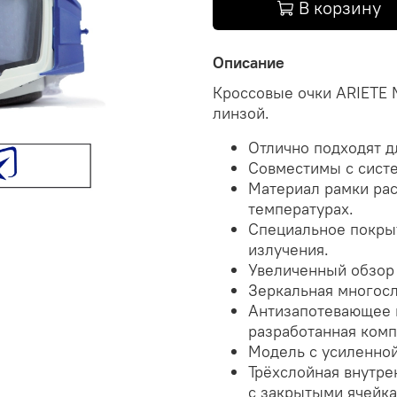
В корзину
Описание
Кроссовые очки ARIETE
линзой.
Отлично подходят дл
Совместимы с систем
Материал рамки рас
температурах.
Специальное покрыт
излучения.
Увеличенный обзор 
Зеркальная многосл
Антизапотевающее п
разработанная комп
Модель с усиленной
Трёхслойная внутре
с закрытыми ячейка