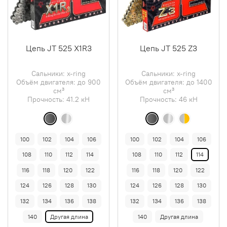
Цепь JT 525 X1R3
Цепь JT 525 Z3
Сальники: x-ring
Сальники: x-ring
Объём двигателя: до 900
Объём двигателя: до 1400
см³
см³
Прочность: 41.2 кН
Прочность: 46 кН
100
102
104
106
100
102
104
106
108
110
112
114
108
110
112
114
116
118
120
122
116
118
120
122
124
126
128
130
124
126
128
130
132
134
136
138
132
134
136
138
140
Другая длина
140
Другая длина