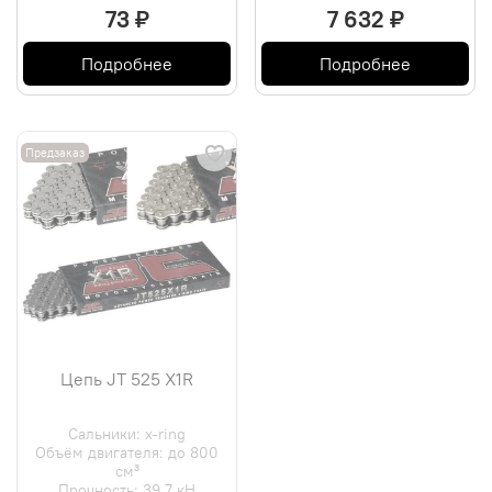
73 ₽
7 632 ₽
Подробнее
Подробнее
Предзаказ
Цепь JT 525 X1R
Сальники: x-ring
Объём двигателя: до 800
см³
Прочность: 39.7 кН