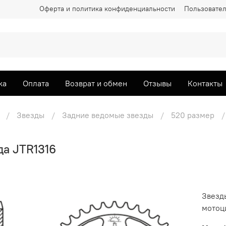
Оферта и политика конфиденциальности
Пользовател
ка
Оплата
Возврат и обмен
Отзывы
Контакты
Звезды
Задние ведомые звезды
520 размер
да JTR1316
Звезд
мотоци