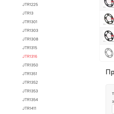
JTR1225
JTR13
JTR1301
JTR1303
JTR1308
JTR1315
JTR1316
JTR1350
Пр
JTR1351
JTR1352
JTR1353
JTR1354
З
JTR1411