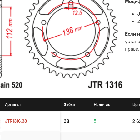
Модиф
Если н
устано
прави
Артикул
Зубья
Наличие
Цен
JTR1316.38
38
5
2 6