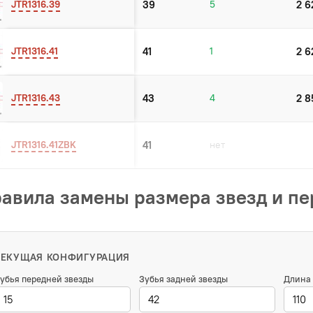
JTR1316.39
39
5
2 6
JTR1316.41
41
1
2 6
JTR1316.43
43
4
2 8
JTR1316.41ZBK
41
нет
авила замены размера звезд и п
ТЕКУЩАЯ КОНФИГУРАЦИЯ
убья передней звезды
Зубья задней звезды
Длина 