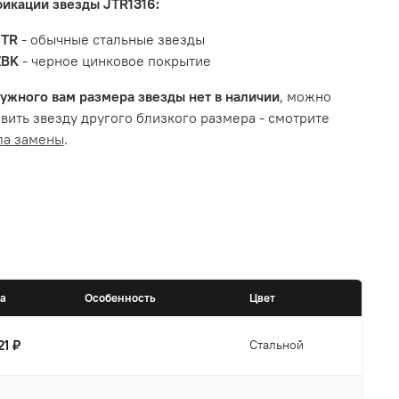
икации звезды JTR1316:
JTR
- обычные стальные звезды
ZBK
- черное цинковое покрытие
ужного вам размера звезды нет в наличии
, можно
вить звезду другого близкого размера - смотрите
ла замены
.
а
Особенность
Цвет
21 ₽
Стальной