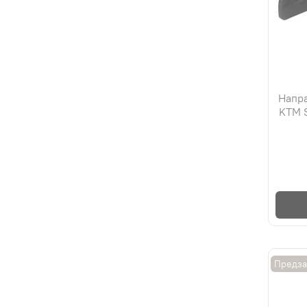
Напра
KTM 
Предза