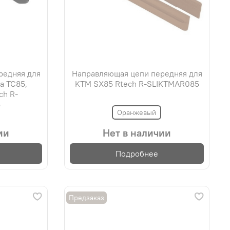
редняя для
Направляющая цепи передняя для
a TC85,
KTM SX85 Rtech R-SLIKTMAR085
ch R-
5
Оранжевый
ии
Нет в наличии
Подробнее
Предзаказ