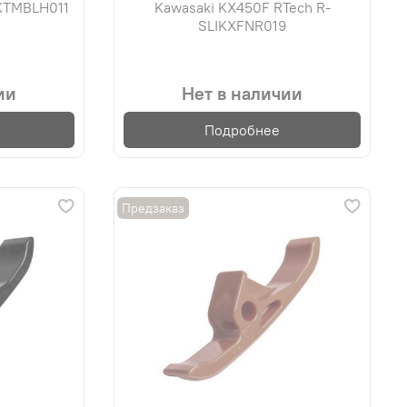
IKTMBLH011
Kawasaki KX450F RTech R-
SLIKXFNR019
ии
Нет в наличии
Подробнее
Предзаказ