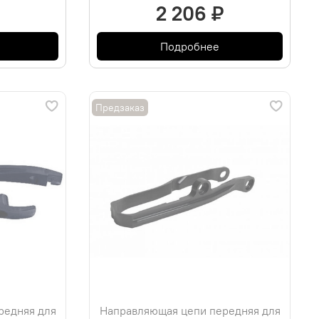
2 206 ₽
Подробнее
Предзаказ
редняя для
Направляющая цепи передняя для