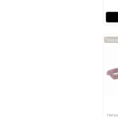
Предза
Напра