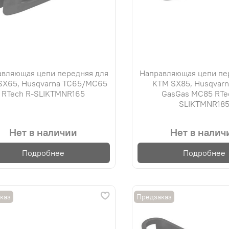
вляющая цепи передняя для
Направляющая цепи пе
SX65, Husqvarna TC65/MC65
KTM SX85, Husqvarn
RTech R-SLIKTMNR165
GasGas MC85 RTe
SLIKTMNR18
Нет в наличии
Нет в налич
Подробнее
Подробнее
каз
Предзаказ