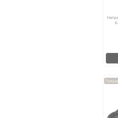
Напра
K
Предза