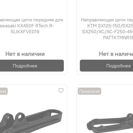
вляющая цепи передняя для
Направляющая цепи пе
awasaki KX450F RTech R-
KTM SX125-150/SX25
SLIKXFVE019
SX250/XC/XC-F250-450
PATTKTMNR1
Нет в наличии
Нет в налич
Подробнее
Подробнее
каз
Предзаказ