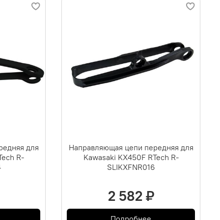
редняя для
Направляющая цепи передняя для
Tech R-
Kawasaki KX450F RTech R-
4
SLIKXFNR016
2 582 ₽
Подробнее