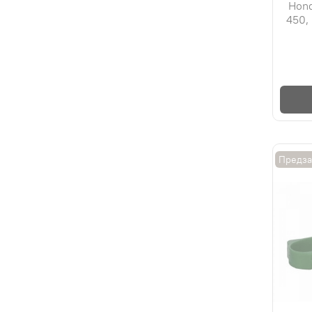
Hon
450,
Предза