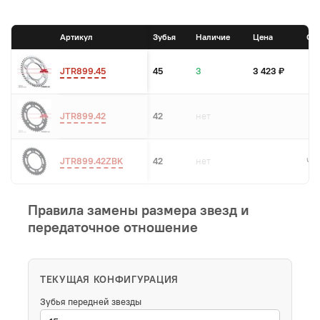
Артикул
Зубья
Наличие
Цена
Ос
JTR899.45
45
3
3 423 ₽
JTR899.42
42
нет
JTR899.42ZBK
42
нет
Чер
Правила замены размера звезд и
передаточное отношение
ТЕКУЩАЯ КОНФИГУРАЦИЯ
Зубья передней звезды