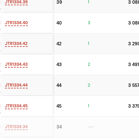
JTR1334.39
39
1
3 08
JTR1334.40
40
3
3 08
JTR1334.42
42
1
3 29
JTR1334.43
43
2
3 491
JTR1334.44
44
2
3 55
JTR1334.45
45
1
3 37
JTR1334.34
34
нет