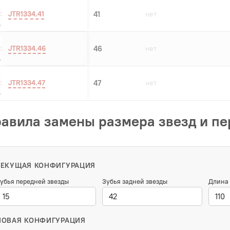
JTR1334.41
41
нет
JTR1334.46
46
нет
JTR1334.47
47
нет
авила замены размера звезд и п
ТЕКУЩАЯ КОНФИГУРАЦИЯ
убья передней звезды
Зубья задней звезды
Длина 
НОВАЯ КОНФИГУРАЦИЯ