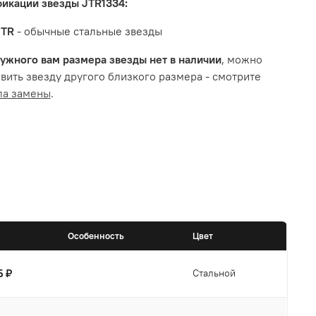
икации звезды JTR1334:
JTR
- обычные стальные звезды
ужного вам размера звезды нет в наличии
, можно
вить звезду другого близкого размера - смотрите
ла замены
.
Особенность
Цвет
5 ₽
Стальной