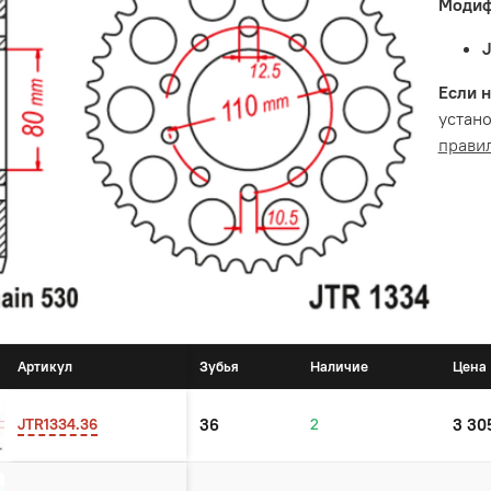
Модиф
Если н
устано
прави
Артикул
Зубья
Наличие
Цена
JTR1334.36
36
2
3 30