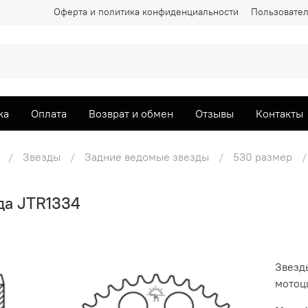
Оферта и политика конфиденциальности
Пользовател
ка
Оплата
Возврат и обмен
Отзывы
Контакты
Звезды
Задние ведомые звезды
530 размер
да JTR1334
Звезд
мотоци